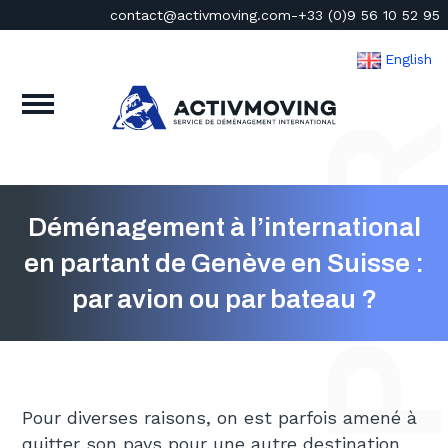
contact@activmoving.com
-
+33 (0)9 56 10 52 95
English
Déménagement à l’international
en partant de Genève en Suisse :
par avion ou par bateau ?
Pour diverses raisons, on est parfois amené à
quitter son pays pour une autre destination.