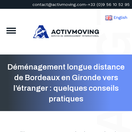
contact@activmoving.com
-
+33 (0)9 56 10 52 95
English
Déménagement longue distance
de Bordeaux en Gironde vers
l’étranger : quelques conseils
pratiques