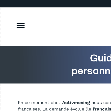
Guid
personne
En ce moment chez
Activmoving
nous con
françaises. La demande évolue (le
françai