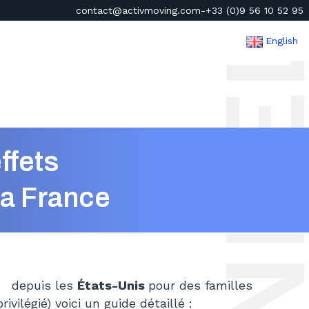
contact@activmoving.com
-
+33 (0)9 56 10 52 95
English
ffets
la France
s
depuis les
États-Unis
pour des familles
ivilégié) voici un guide détaillé :