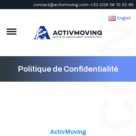
POLITIQUE DE CONFIDENTI
contact@activmoving.com
-
+33 (0)9 56 10 52 95
English
Politique de Confidentialité
ActivMoving