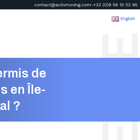
contact@activmoving.com
-
+33 (0)9 56 10 52 95
English
ermis de
 en Île-
al ?