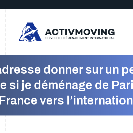
adresse donner sur un p
e si je déménage de Paris
France vers l’internation