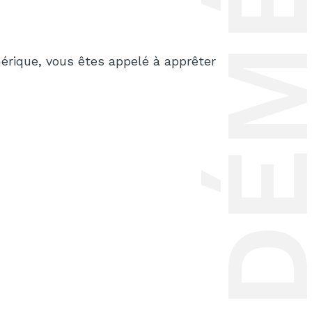
QUELLE ADRESSE DONNER SUR UN PERMIS DE CONDUIRE SI JE DÉMÉNAGE DE PARIS EN ÎLE-DE-FRANCE VER
rique, vous êtes appelé à apprêter