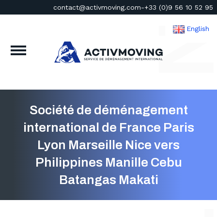
contact@activmoving.com
-
+33 (0)9 56 10 52 95
English
Société de déménagement
international de France Paris
Lyon Marseille Nice vers
Philippines Manille Cebu
Batangas Makati