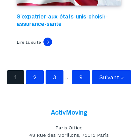
S’expatrier-aux-états-unis-choisir-
assurance-santé
Lire la suite
1
2
3
…
9
Suivant »
ActivMoving
Paris Office
48 Rue des Morillons, 75015 Paris