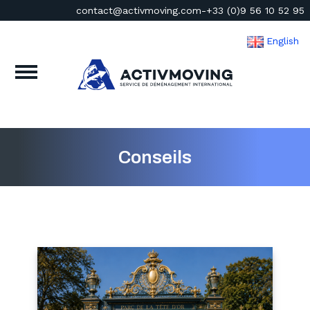
contact@activmoving.com
-
+33 (0)9 56 10 52 95
English
Conseils