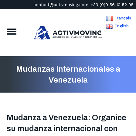
contact@activmoving.com
-
+33 (0)9 56 10 52 95
Français
English
Mudanzas internacionales a
Venezuela
Mudanza a Venezuela: Organice
su mudanza internacional con